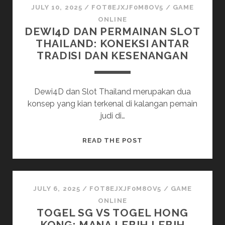
SGP
JULY 10, 2025
/
FOT8EJXJF0M8OV5
/
GAME
SISTEM
ONLINE
DEWI4D DAN PERMAINAN SLOT
GEMENANG
THAILAND: KONEKSI ANTAR
PERJUDIAN
TRADISI DAN KESENANGAN
DALAM
RANGKA
MENGOPTIMALKAN
Dewi4D dan Slot Thailand merupakan dua
PELUANG
konsep yang kian terkenal di kalangan pemain
BERHASIL
judi di…
DEWI4D
READ THE POST
DAN
PERMAINAN
SLOT
THAILAND:
JULY 6, 2025
/
FOT8EJXJF0M8OV5
/
GAME
KONEKSI
ONLINE
TOGEL SG VS TOGEL HONG
ANTAR
KONG: MANA LEBIH LEBIH
TRADISI