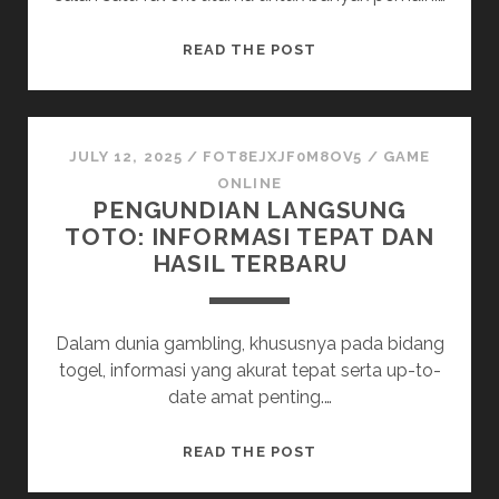
EKSPLORASI
READ THE POST
DUNIA
DEMO
SLOT:
PANDUAN
JULY 12, 2025
/
FOT8EJXJF0M8OV5
/
GAME
LENGKAP
ONLINE
PENGUNDIAN LANGSUNG
UNTUK
TOTO: INFORMASI TEPAT DAN
PENDATANG
HASIL TERBARU
BARU
Dalam dunia gambling, khususnya pada bidang
togel, informasi yang akurat tepat serta up-to-
date amat penting.…
PENGUNDIAN
READ THE POST
LANGSUNG