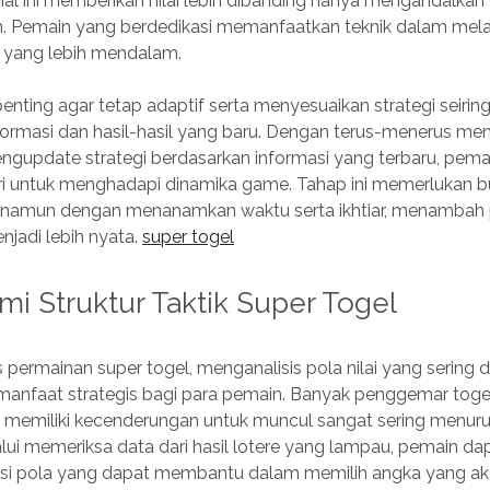
 Hal ini memberikan nilai lebih dibanding hanya mengandalkan
. Pemain yang berdedikasi memanfaatkan teknik dalam mel
 yang lebih mendalam.
 penting agar tetap adaptif serta menyesuaikan strategi seiri
formasi dan hasil-hasil yang baru. Dengan terus-menerus men
engupdate strategi berdasarkan informasi yang terbaru, pema
ri untuk menghadapi dinamika game. Tahap ini memerlukan bu
i, namun dengan menanamkan waktu serta ikhtiar, menambah 
njadi lebih nyata.
super togel
 Struktur Taktik Super Togel
permainan super togel, menganalisis pola nilai yang sering 
anfaat strategis bagi para pemain. Banyak penggemar toge
 memiliki kecenderungan untuk muncul sangat sering menurut
alui memeriksa data dari hasil lotere yang lampau, pemain da
asi pola yang dapat membantu dalam memilih angka yang aka