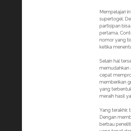
Mempelajari i
supertogel. De
partisipan bis
pertama. Conto
nomor yang tid
ketika menent
Selain hal ter
memudahkan ana
cepat mempros
memberikan gra
yang terbentuk
meraih hasil ya
Yang terakhir,
Dengan membua
berbau peneli