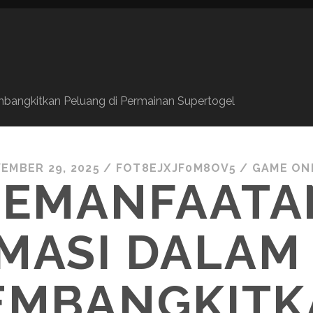
bangkitkan Peluang di Permainan Supertogel
EMBER 29, 2025
/
FOT8EJXJF0M8OV5
/
GAME ON
PEMANFAATA
MASI DALAM
EMBANGKITK