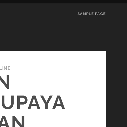
SAMPLE PAGE
LINE
N
 UPAYA
AN