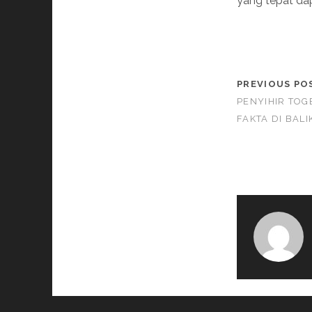
yang tepat dap
PREVIOUS PO
PENYIHIR TOG
FAKTA DI BALI