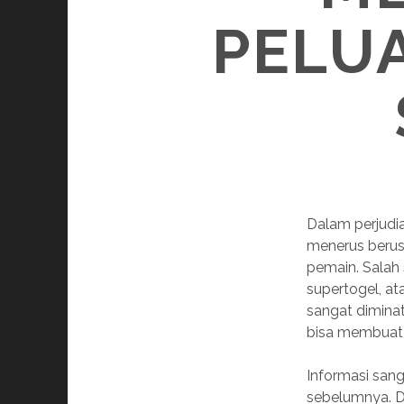
PELU
Dalam perjudia
menerus berus
pemain. Salah 
supertogel, at
sangat dimina
bisa membuat p
Informasi sang
sebelumnya. De