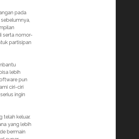
nangan pada
l sebelumnya,
ampilan
i serta nomor-
tuk partisipan
embantu
isa lebih
oftware pun
 ciri-ciri
erius ingin
 telah keluar.
na yang lebih
ode bermain