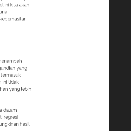
 ini kita akan
guna
eberhasilan
m menambah
gundian yang
i termasuk
ini tidak
han yang lebih
ka dalam
 regresi
ngkinan hasil