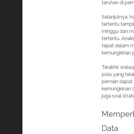
taruhan di per
Selanjutnya, 
tertentu tamp
minggu dan men
tertentu. Ana
tepat dalam m
kemungkinan pa
Terakhir, wal
pola yang tela
pemain dapat 
kemungkinan di
juga soal str
Memperb
Data