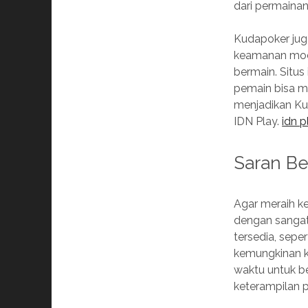
dari permainan
Kudapoker jug
keamanan mode
bermain. Situ
pemain bisa m
menjadikan Ku
IDN Play.
idn p
Saran Be
Agar meraih k
dengan sangat
tersedia, sep
kemungkinan k
waktu untuk b
keterampilan 