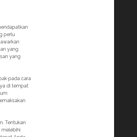
 mendapatkan
g perlu
enawarkan
nan yang
usan yang
pak pada cara
nya di tempat
elum
 memaksakan
n. Tentukan
 melebihi