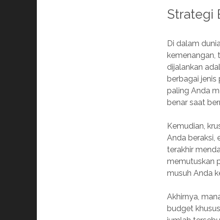
Strategi
Di dalam duni
kemenangan, te
dijalankan ad
berbagai jenis
paling Anda m
benar saat ber
Kemudian, kru
Anda beraksi, 
terakhir mend
memutuskan pi
musuh Anda ke
Akhirnya, man
budget khusus 