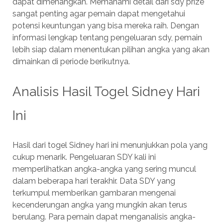
dapat dimenangkan. Memahami detail dari sdy prize
sangat penting agar pemain dapat mengetahui
potensi keuntungan yang bisa mereka raih. Dengan
informasi lengkap tentang pengeluaran sdy, pemain
lebih siap dalam menentukan pilihan angka yang akan
dimainkan di periode berikutnya.
Analisis Hasil Togel Sidney Hari
Ini
Hasil dari togel Sidney hari ini menunjukkan pola yang
cukup menarik. Pengeluaran SDY kali ini
memperlihatkan angka-angka yang sering muncul
dalam beberapa hari terakhir. Data SDY yang
terkumpul memberikan gambaran mengenai
kecenderungan angka yang mungkin akan terus
berulang. Para pemain dapat menganalisis angka-