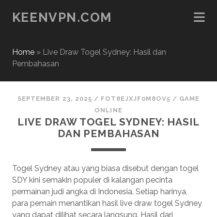
KEENVPN.COM
Home
»
Live Draw Togel Sydney: Hasil dan
Pembahasan
SEPTEMBER 23, 2025
/
FOT8EJXJF0M8OV5
/
GAME
ONLINE
LIVE DRAW TOGEL SYDNEY: HASIL
DAN PEMBAHASAN
Togel Sydney atau yang biasa disebut dengan togel
SDY kini semakin populer di kalangan pecinta
permainan judi angka di Indonesia. Setiap harinya,
para pemain menantikan hasil live draw togel Sydney
yang dapat dilihat secara langsung. Hasil dari